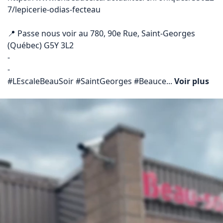
7/lepicerie-odias-fecteau
📍 Passe nous voir au 780, 90e Rue, Saint-Georges 
(Québec) G5Y 3L2

-

-

#LEscaleBeauSoir #SaintGeorges #Beauce... 
Voir plus