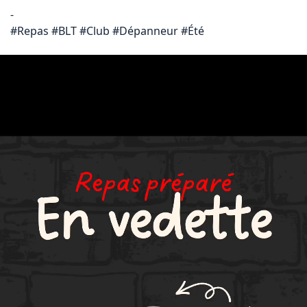
-

#Repas #BLT #Club #Dépanneur #Été