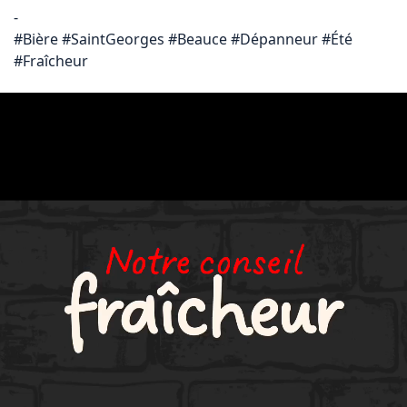
-

#Bière #SaintGeorges #Beauce #Dépanneur #Été 
#Fraîcheur