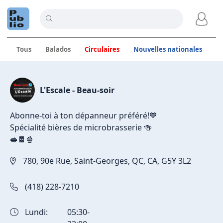
Tous
Balados
Circulaires
Nouvelles nationales
C
Publications de L'Escale - B
L'Escale - Beau-soir
Abonne-toi à ton dépanneur préféré!💙
Spécialité bières de microbrasserie 🍻
🥪🍫🍿
780, 90e Rue, Saint-Georges, QC, CA, G5Y 3L2
(418) 228-7210
Lundi:
05:30-