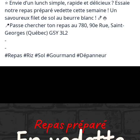
⭐️ Envie d’un lunch simple, rapide et délicieux ? Essaie 
notre repas préparé vedette cette semaine ! Un 
savoureux filet de sol au beurre blanc ! 🍤🍚 

📍Passe chercher ton repas au 780, 90e Rue, Saint-
Georges (Québec) G5Y 3L2

-

-

#Repas #Riz #Sol #Gourmand #Dépanneur