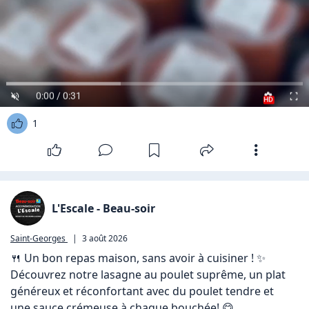
0:00 / 0:31
HD
1
L'Escale - Beau-soir
Saint-Georges
|
3 août 2026
🍴 Un bon repas maison, sans avoir à cuisiner ! ✨

Découvrez notre lasagne au poulet suprême, un plat 
généreux et réconfortant avec du poulet tendre et 
une sauce crémeuse à chaque bouchée! 😋
