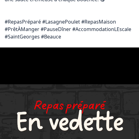
#RepasPréparé #LasagnePoulet #RepasMaison 
#PrêtÀManger #PauseDîner #AccommodationLEscale 
#SaintGeorges #Beauce