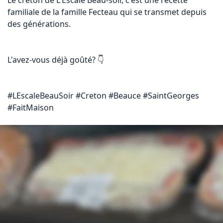
Le creton de L'Escale Beau-soir, c'est une recette 
familiale de la famille Fecteau qui se transmet depuis 
des générations.

L'avez-vous déjà goûté? 👇

#LEscaleBeauSoir #Creton #Beauce #SaintGeorges 
#FaitMaison