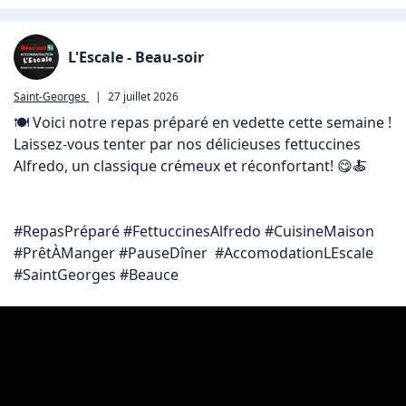
L'Escale - Beau-soir
Saint-Georges
|
27 juillet 2026
🍽️ Voici notre repas préparé en vedette cette semaine !

Laissez-vous tenter par nos délicieuses fettuccines 
Alfredo, un classique crémeux et réconfortant! 😋🍝

#RepasPréparé #FettuccinesAlfredo #CuisineMaison 
#PrêtÀManger #PauseDîner  #AccomodationLEscale 
#SaintGeorges #Beauce