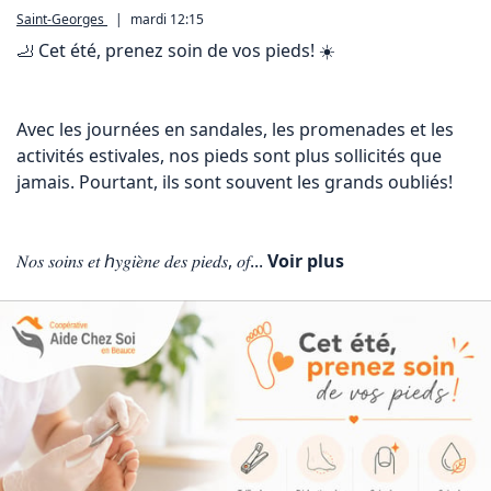
Saint-Georges
|
mardi 12:15
🦶 Cet été, prenez soin de vos pieds! ☀️

Avec les journées en sandales, les promenades et les 
activités estivales, nos pieds sont plus sollicités que 
jamais. Pourtant, ils sont souvent les grands oubliés!

𝑁𝑜𝑠 𝑠𝑜𝑖𝑛𝑠 𝑒𝑡 𝘩𝑦𝑔𝑖𝑒̀𝑛𝑒 𝑑𝑒𝑠 𝑝𝑖𝑒𝑑𝑠, 𝑜𝑓... 
Voir plus