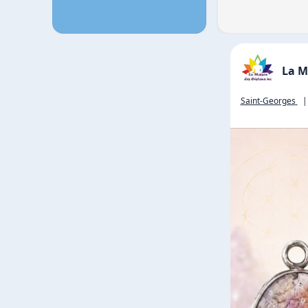
La M
Saint-Georges
|