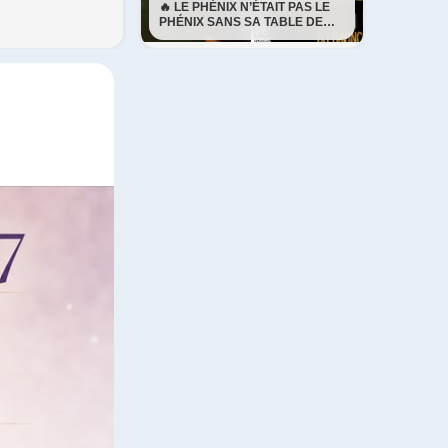
🔥 LE PHÉNIX N’ÉTAIT PAS LE
PHÉNIX SANS SA TABLE DE
BABY-FOOT! ⚽️ Il fallait
absolument la ramener✅️ 📅
Vendredi 7 août 🎶 DJ DaVinci
dès 20h ⚡️ SOYEZ LÀ. ÇA VA
ÊTRE ÉPIQUE! ⚡️