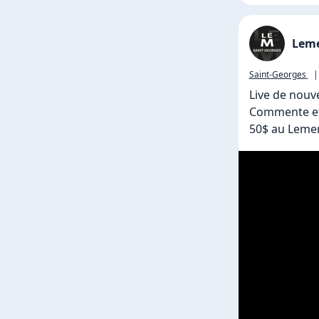
Leme
Saint-Georges
|
Live de nouv
Commente et 
50$ au Lemer