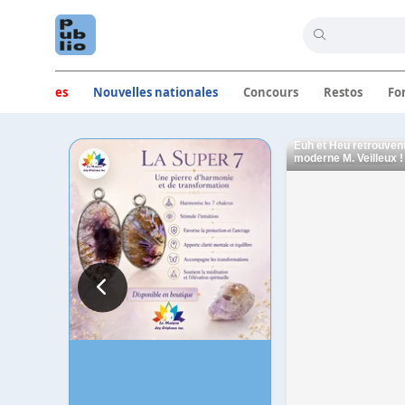
Circulaires
Nouvelles nationales
Concours
Restos
Fo
Commerces
Euh et Heu retrouvent
moderne M. Veilleux ! 
aventure dans cette «
roues !
https://youtube.com
#DRAGFEST #EUHE