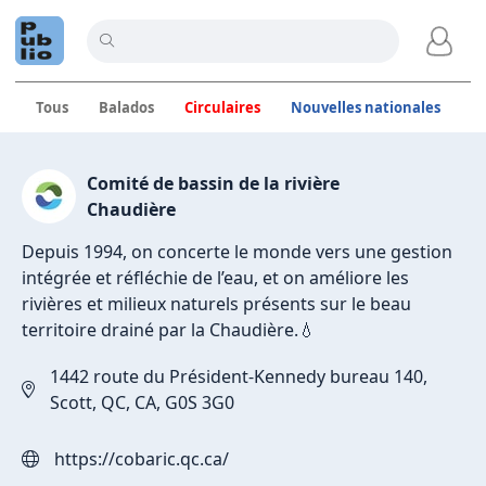
Tous
Balados
Circulaires
Nouvelles nationales
C
Publications de Comité de b
Comité de bassin de la rivière
Chaudière
Depuis 1994, on concerte le monde vers une gestion
intégrée et réfléchie de l’eau, et on améliore les
rivières et milieux naturels présents sur le beau
territoire drainé par la Chaudière.💧
1442 route du Président-Kennedy bureau 140,
Scott, QC, CA, G0S 3G0
https://cobaric.qc.ca/