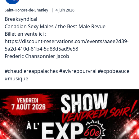
Saint-Honore-de-Shenley
|
4 juin 2026
Breaksyndical 

Canadian Sexy Males / the Best Male Revue 

https://discount-reservations.com/events/aaee2d39-
5a2d-410d-81b4-5d83d5ad9e58
Frederic Chansonnier Jacob

#chaudiereappalaches #avivrepourvrai #expobeauce 
#musique