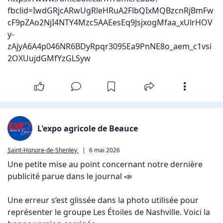
fbclid=IwdGRjcARwUgRleHRuA2FlbQIxMQBzcnRjBmFw
cF9pZAo2NjI4NTY4Mzc5AAEesEq9JsjxogMfaa_xUlrHOV
y-
zAjyA6A4p046NR6BDyRpqr3095Ea9PnNE8o_aem_c1vsi
2OXUujdGMfYzGLSyw
L'expo agricole de Beauce
Saint-Honore-de-Shenley
|
6 mai 2026
Une petite mise au point concernant notre dernière 
publicité parue dans le journal 📣

Une erreur s’est glissée dans la photo utilisée pour 
représenter le groupe Les Étoiles de Nashville. Voici la 