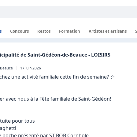
s
Concours
Restos
Formation
Artistes et artisans
es locales à Saint-Gedeon
cipalité de Saint-Gédéon-de-Beauce - LOISIRS
-Beauce
|
17 juin 2026
hez une activité familiale cette fin de semaine? 🎉

r avec nous à la Fête familiale de Saint-Gédéon!

uite pour tous

ghetti

e poche présenté par ST BOB Cornhole
