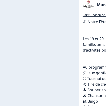
Muni
Saint-Gedeon-de
🎉 Notre Fête
Les 19 et 20 
famille, amis
d'activités po
Au programm
🎈 Jeux gonfl
⚾ Tournoi de 
🐴 Tire de ch
🍝 Souper spa
🎤 Chansonni
🎱 Bingo
