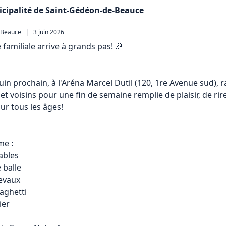
cipalité de Saint-Gédéon-de-Beauce
-Beauce
|
3 juin 2026
 familiale arrive à grands pas! 🎉

juin prochain, à l'Aréna Marcel Dutil (120, 1re Avenue sud), 
 et voisins pour une fin de semaine remplie de plaisir, de rire
ur tous les âges!

e :

ables

balle

evaux

ghetti

er
