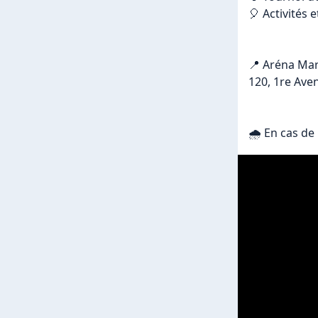
🎈 Activités 
📍 Aréna Marc
120, 1re Ave
🌧 En cas de p