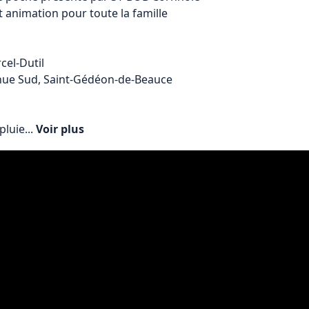
et animation pour toute la famille

el-Dutil

nue Sud, Saint-Gédéon-de-Beauce

luie... 
Voir plus