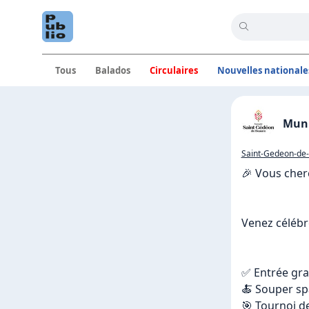
Tous
Balados
Circulaires
Nouvelles nationale
Annonc
Muni
Saint-Gedeon-de
🎉 Vous cherc
Venez célébre
✅ Entrée grat
🍝 Souper spa
🎯 Tournoi d