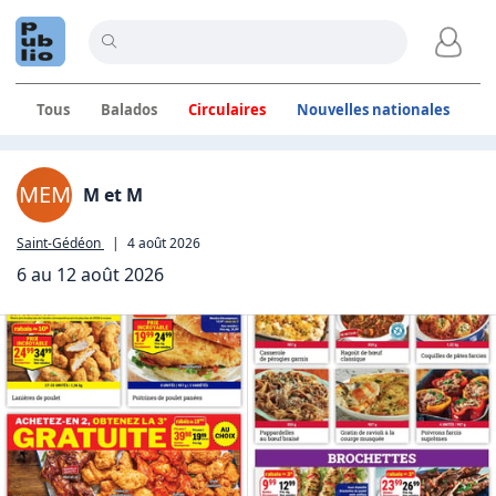
Tous
Balados
Circulaires
Nouvelles nationales
C
Annonces locales à Saint-
MEM
M et M
Saint-Gédéon
|
4 août 2026
6 au 12 août 2026