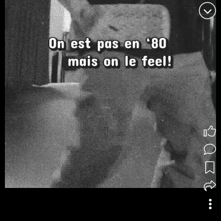
Le Gouvernail Taverne Sportive (La Cale)
@derapsofficial #rocknroll