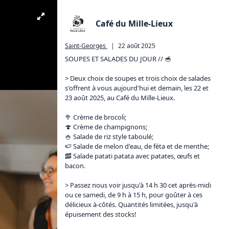
Café du Mille-Lieux
Saint-Georges
|
22 août 2025
SOUPES ET SALADES DU JOUR // 🥣

> Deux choix de soupes et trois choix de salades 
s'offrent à vous aujourd'hui et demain, les 22 et 
23 août 2025, au Café du Mille-Lieux. 

🥦 Crème de brocoli;

🍄 Crème de champignons;

🍚 Salade de riz style taboulé;

🍉 Salade de melon d'eau, de féta et de menthe;

🥓 Salade patati patata avec patates, œufs et 
bacon.

> Passez nous voir jusqu'à 14 h 30 cet après-midi 
ou ce samedi, de 9 h à 15 h, pour goûter à ces 
délicieux à-côtés. Quantités limitées, jusqu'à 
épuisement des stocks!
