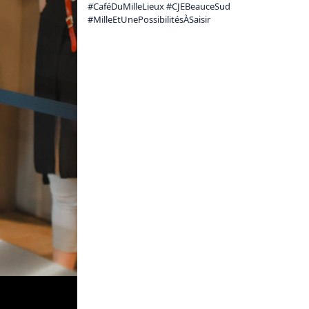
#CaféDuMilleLieux #CJEBeauceSud 
#MilleEtUnePossibilitésÀSaisir