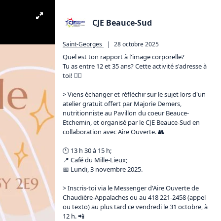
CJE Beauce-Sud
Saint-Georges
|
28 octobre 2025
Quel est ton rapport à l'image corporelle? 

Tu as entre 12 et 35 ans? Cette activité s'adresse à 
toi! 🙋‍♀️

> Viens échanger et réfléchir sur le sujet lors d'un 
atelier gratuit offert par Majorie Demers, 
nutritionniste au Pavillon du coeur Beauce-
Etchemin, et organisé par le CJE Beauce-Sud en 
collaboration avec Aire Ouverte. 👥

🕚 13 h 30 à 15 h;

📍 Café du Mille-Lieux;

📅 Lundi, 3 novembre 2025.

> Inscris-toi via le Messenger d'Aire Ouverte de 
Chaudière-Appalaches ou au 418 221-2458 (appel 
ou texto) au plus tard ce vendredi le 31 octobre, à 
12 h. 📲