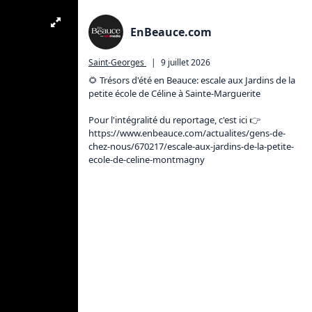
EnBeauce.com
Saint-Georges
|
9 juillet 2026
🌻 Trésors d'été en Beauce: escale aux Jardins de la 
petite école de Céline à Sainte-Marguerite

Pour l'intégralité du reportage, c'est ici 👉️ 
https://www.enbeauce.com/actualites/gens-de-
chez-nous/670217/escale-aux-jardins-de-la-petite-
ecole-de-celine-montmagny