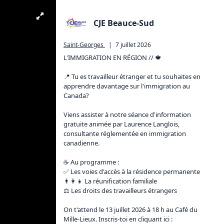
CJE Beauce-Sud
Saint-Georges
|
7 juillet 2026
L'IMMIGRATION EN RÉGION // 🍁

📍 Tu es travailleur étranger et tu souhaites en 
apprendre davantage sur l'immigration au 
Canada?

Viens assister à notre séance d'information 
gratuite animée par Laurence Langlois, 
consultante réglementée en immigration 
canadienne.

☕ Au programme :

✅ Les voies d'accès à la résidence permanente

👨‍👩‍👧 La réunification familiale

⚖️ Les droits des travailleurs étrangers

On t'attend le 13 juillet 2026 à 18 h au Café du 
Mille-Lieux. Inscris-toi en cliquant ici : 