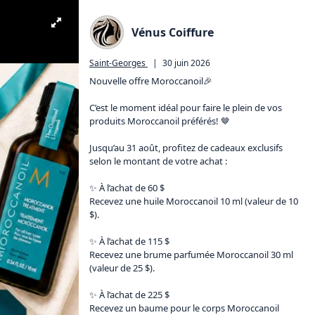
Vénus Coiffure
Saint-Georges
|
30 juin 2026
Nouvelle offre Moroccanoil🎉

C’est le moment idéal pour faire le plein de vos 
produits Moroccanoil préférés! 🤎

Jusqu’au 31 août, profitez de cadeaux exclusifs 
selon le montant de votre achat :

✨ À l’achat de 60 $

Recevez une huile Moroccanoil 10 ml (valeur de 10 
$).

✨ À l’achat de 115 $

Recevez une brume parfumée Moroccanoil 30 ml 
(valeur de 25 $).

✨ À l’achat de 225 $

Recevez un baume pour le corps Moroccanoil 