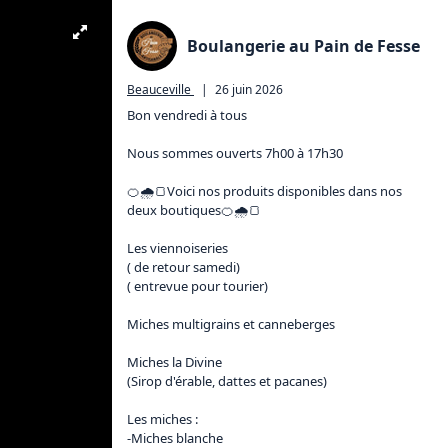
Boulangerie au Pain de Fesse
Beauceville
|
26 juin 2026
Bon vendredi à tous 

Nous sommes ouverts 7h00 à 17h30

🍊🌧🍞Voici nos produits disponibles dans nos 
deux boutiques🍊🌧🍞

Les viennoiseries 

( de retour samedi)

( entrevue pour tourier)

Miches multigrains et canneberges 

Miches la Divine 

(Sirop d'érable, dattes et pacanes)

Les miches :

-Miches blanche 
