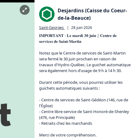
Desjardins (Caisse du Coeur-
de-la-Beauce)
Saint-Georges
|
28 juin 2026
𝐈𝐌𝐏𝐎𝐑𝐓𝐀𝐍𝐓 - 𝐋𝐞 𝐦𝐚𝐫𝐝𝐢 𝟑𝟎 𝐣𝐮𝐢𝐧 | 𝐂𝐞𝐧𝐭𝐫𝐞 𝐝𝐞 
𝐬𝐞𝐫𝐯𝐢𝐜𝐞𝐬 𝐝𝐞 𝐒𝐚𝐢𝐧𝐭-𝐌𝐚𝐫𝐭𝐢𝐧

Notez que le Centre de services de Saint-Martin 
sera fermé le 30 juin prochain en raison de 
travaux d'Hydro-Québec. Le guichet automatique 
sera également hors d’usage de 9 h à 14 h 30.

Durant cette période, vous pourrez utiliser les 
guichets automatiques suivants :

- Centre de services de Saint-Gédéon (146, rue de 
l'Église)

- Centre libre-service de Saint-Honoré-de-Shenley 
(476, rue Principale)

- Retraits chez les marchands

Merci de votre compréhension.