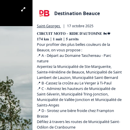
Destination Beauce
Saint-Georges
|
17 octobre 2025
𝐂𝐈𝐑𝐂𝐔𝐈𝐓 𝐌𝐎𝐓𝐎 – 𝐑𝐈𝐃𝐄 𝐃’𝐀𝐔𝐓𝐎𝐌𝐍𝐄 🏍🍁

𝟏𝟕𝟒 𝐤𝐦 | 𝟏 𝐧𝐮𝐢𝐭 | 𝟓 𝐚𝐫𝐫𝐞̂𝐭𝐬

Pour profiter des plus belles couleurs de la 
Beauce, on vous propose :

📍 A - Départ au Domaine Taschereau - Parc 
nature   

Arpentez la Municipalité de Ste-Marguerite, 
Sainte-Hénédine de Beauce, Municipalité de Saint 
Lambert de Lauzon, Municipalité Saint-Bernard  

📍 B -Cassez la croûte au Le Verger à Ti-Paul 

📍 C - Admirez les hauteurs de Municipalité de 
Saint-Séverin, Municipalité Tring-Jonction, 
Municipalité de Vallée-Jonction et Municipalité de 
Saints-Anges 

📍 D - Sirotez une bière froide chez Frampton 
Brasse  

Défilez à travers les routes de Municipalité Saint-
Odilon de Cranbourne  
