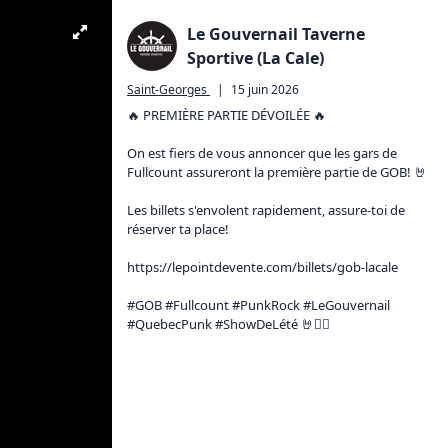
Le Gouvernail Taverne
Sportive (La Cale)
Saint-Georges
|
15 juin 2026
🔥 PREMIÈRE PARTIE DÉVOILÉE 🔥

On est fiers de vous annoncer que les gars de 
Fullcount assureront la première partie de GOB! 🤘

Les billets s'envolent rapidement, assure-toi de 
réserver ta place!

https://lepointdevente.com/billets/gob-lacale
#GOB #Fullcount #PunkRock #LeGouvernail 
#QuebecPunk #ShowDeLété 🤘🏴‍☠️