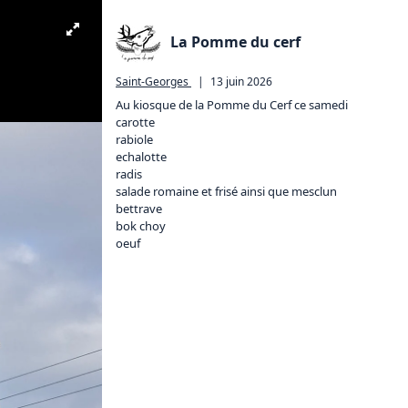
La Pomme du cerf
Saint-Georges
|
13 juin 2026
Au kiosque de la Pomme du Cerf ce samedi

carotte 

rabiole

echalotte

radis

salade romaine et frisé ainsi que mesclun

bettrave

bok choy

oeuf