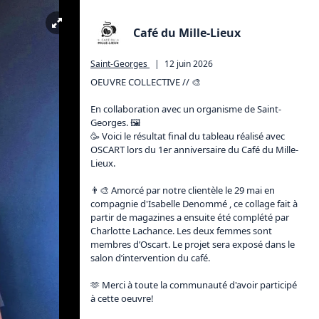
Café du Mille-Lieux
Saint-Georges
|
12 juin 2026
OEUVRE COLLECTIVE // 🎨

En collaboration avec un organisme de Saint-
Georges. 🖼

🥳 Voici le résultat final du tableau réalisé avec 
OSCART lors du 1er anniversaire du Café du Mille-
Lieux.

👨‍🎨 Amorcé par notre clientèle le 29 mai en 
compagnie d'Isabelle Denommé , ce collage fait à 
partir de magazines a ensuite été complété par 
Charlotte Lachance. Les deux femmes sont 
membres d’Oscart. Le projet sera exposé dans le 
salon d’intervention du café.

🫶 Merci à toute la communauté d'avoir participé 
à cette oeuvre!