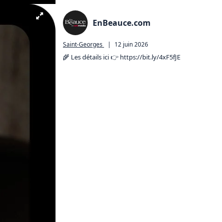
EnBeauce.com
Saint-Georges
|
12 juin 2026
🌾 Les détails ici 👉️ 
https://bit.ly/4xF5fJE