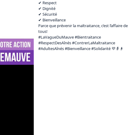
✔ Respect

✔ Dignité

✔ Sécurité

✔ Bienveillance

Parce que prévenir la maltraitance, c’est l’affaire de 
tous!

#LaVagueDuMauve #Bientraitance 
#RespectDesAînés #ContrerLaMaltraitance 
#AdultesAînés #Bienveillance #Solidarité 💜👵👴