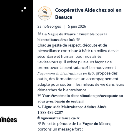
Coopérative Aide chez soi en
Beauce
Saint-Georges
|
5 juin 2026
💜 𝐋𝐚 𝐕𝐚𝐠𝐮𝐞 𝐝𝐮 𝐌𝐚𝐮𝐯𝐞 : 𝐄𝐧𝐬𝐞𝐦𝐛𝐥𝐞 𝐩𝐨𝐮𝐫 𝐥𝐚 
𝐛𝐢𝐞𝐧𝐭𝐫𝐚𝐢𝐭𝐚𝐧𝐜𝐞 𝐝𝐞𝐬 𝐚𝐢̂𝐧𝐞́𝐬 💜

Chaque geste de respect, d’écoute et de 
bienveillance contribue à bâtir un milieu de vie 
sécuritaire et humain pour nos aînés.

Saviez-vous qu’il existe plusieurs façons de 
promouvoir la bientraitance? Le mouvement 
𝐹𝑎𝑐̧𝑜𝑛𝑛𝑜𝑛𝑠 𝑙𝑎 𝑏𝑖𝑒𝑛𝑡𝑟𝑎𝑖𝑡𝑎𝑛𝑐𝑒 𝑒𝑛 𝑅𝑃𝐴 propose des 
outils, des formations et un accompagnement 
adapté pour soutenir les milieux de vie dans leurs 
démarches de bientraitance.

🚨 𝐕𝐨𝐮𝐬 𝐞̂𝐭𝐞𝐬 𝐭𝐞́𝐦𝐨𝐢𝐧 𝐝’𝐮𝐧𝐞 𝐬𝐢𝐭𝐮𝐚𝐭𝐢𝐨𝐧 𝐩𝐫𝐞́𝐨𝐜𝐜𝐮𝐩𝐚𝐧𝐭𝐞 𝐨𝐮 
𝐯𝐨𝐮𝐬 𝐚𝐯𝐞𝐳 𝐛𝐞𝐬𝐨𝐢𝐧 𝐝𝐞 𝐬𝐨𝐮𝐭𝐢𝐞𝐧?

📞 𝐋𝐢𝐠𝐧𝐞 𝐀𝐢𝐝𝐞 𝐌𝐚𝐥𝐭𝐫𝐚𝐢𝐭𝐚𝐧𝐜𝐞 𝐀𝐝𝐮𝐥𝐭𝐞𝐬 𝐀𝐢̂𝐧𝐞́𝐬

𝟏 𝟖𝟖𝟖 𝟒𝟖𝟗-𝟐𝟐𝟖𝟕

🌐 𝐥𝐢𝐠𝐧𝐞𝐦𝐚𝐥𝐭𝐫𝐚𝐢𝐭𝐚𝐧𝐜𝐞.𝐜𝐚/𝐟𝐫

💜 En cette période de 𝐋𝐚 𝐕𝐚𝐠𝐮𝐞 𝐝𝐮 𝐌𝐚𝐮𝐯𝐞, 
portons un message fort :
