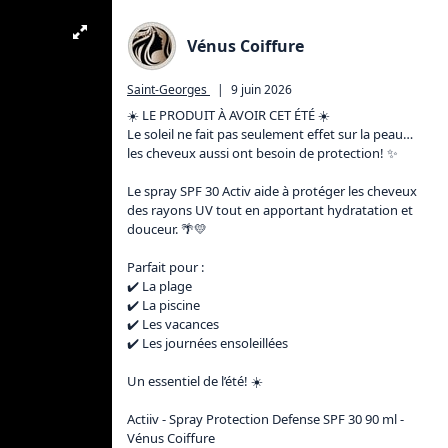
Vénus Coiffure
Saint-Georges
|
9 juin 2026
☀️ LE PRODUIT À AVOIR CET ÉTÉ ☀️

Le soleil ne fait pas seulement effet sur la peau… 
les cheveux aussi ont besoin de protection! ✨

Le spray SPF 30 Activ aide à protéger les cheveux 
des rayons UV tout en apportant hydratation et 
douceur. 🌴💛

Parfait pour :

✔️ La plage

✔️ La piscine

✔️ Les vacances

✔️ Les journées ensoleillées

Un essentiel de l’été! ☀️

Actiiv - Spray Protection Defense SPF 30 90 ml - 
Vénus Coiffure
