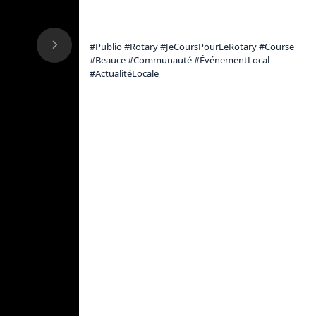
#Publio #Rotary #JeCoursPourLeRotary #Course 
#Beauce #Communauté #ÉvénementLocal 
#ActualitéLocale