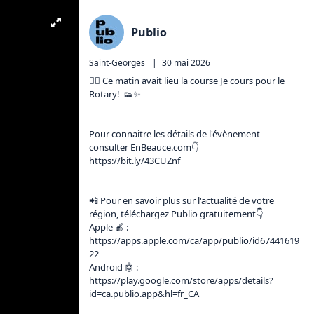
Publio
Saint-Georges
|
30 mai 2026
🏃‍♀️ Ce matin avait lieu la course Je cours pour le 
Rotary!  👟✨

Pour connaitre les détails de l'évènement 
consulter 
EnBeauce.com
https://bit.ly/43CUZnf
📲 Pour en savoir plus sur l'actualité de votre 
région, téléchargez Publio gratuitement👇

Apple 🍎 : 
https://apps.apple.com/ca/app/publio/id67441619
22
Android 🤖 : 
https://play.google.com/store/apps/details?
id=ca.publio.app&hl=fr_CA