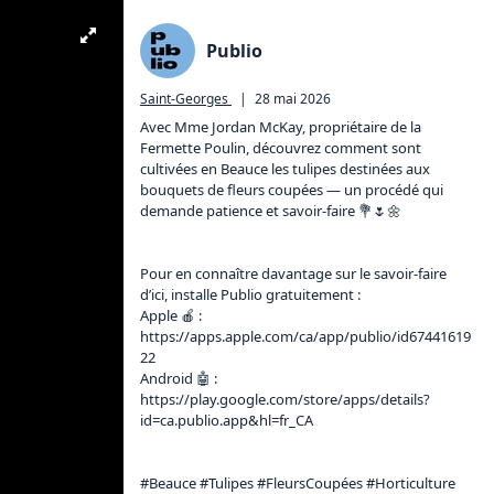
Publio
Saint-Georges
|
28 mai 2026
Avec Mme Jordan McKay, propriétaire de la 
Fermette Poulin, découvrez comment sont 
cultivées en Beauce les tulipes destinées aux 
bouquets de fleurs coupées — un procédé qui 
demande patience et savoir-faire 💐🌷🌼

Pour en connaître davantage sur le savoir-faire 
d’ici, installe Publio gratuitement :

Apple 🍎 : 
https://apps.apple.com/ca/app/publio/id67441619
22
Android 🤖 : 
https://play.google.com/store/apps/details?
id=ca.publio.app&hl=fr_CA
#Beauce #Tulipes #FleursCoupées #Horticulture 