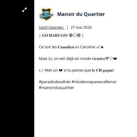
Manoir du Quartier
Saint-Georges
|
27 mai 2026
| 𝐆𝐎 𝐇𝐀𝐁𝐒 𝐆𝐎! 🔵⚪🔴 | 

Ce soir les 𝐂𝐚𝐧𝐚𝐝𝐢𝐞𝐧 vs Caroline 🏒🔥

Mais ici, on est déjà en mode 𝐯𝐢𝐜𝐭𝐨𝐢𝐫𝐞💙🤍❤️

👉 Met un ❤️ si tu pense que 𝐥𝐞 𝐂𝐇 𝐠𝐚𝐠𝐧𝐞!

#paradisdesaînés #résidenceparexcellence 
#manoirduquartier