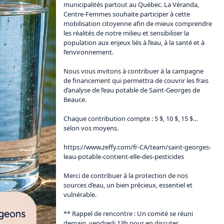
municipalités partout au Québec. La Véranda, 
Centre-Femmes souhaite participer à cette 
mobilisation citoyenne afin de mieux comprendre 
les réalités de notre milieu et sensibiliser la 
population aux enjeux liés à l’eau, à la santé et à 
l’environnement.

Nous vous invitons à contribuer à la campagne 
de financement qui permettra de couvrir les frais 
d’analyse de l’eau potable de Saint-Georges de 
Beauce.

Chaque contribution compte : 5 $, 10 $, 15 $… 
selon vos moyens. 

https://www.zeffy.com/fr-CA/team/saint-georges-
leau-potable-contient-elle-des-pesticides
Merci de contribuer à la protection de nos 
sources d’eau, un bien précieux, essentiel et 
vulnérable. 

** Rappel de rencontre : Un comité se réuni 
demain, vendredi 13h pour en discuter