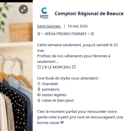
Comptoir Régional de Beauce
Saint-Georges
|
19 mai 2026
👗✨ MÉGA PROMO FEMMES ✨👗

Cette semaine seulement, jusqu'à samedi le 23 
mai.

Profitez de nos vêtements pour femmes à 
seulement…

💥 2 $ LE MORCEAU 💥

Une foule de styles vous attendent :

👚 chandails

👖 pantalons

🧥 vestes légères

👗 robes et bien plus!

C’est le moment parfait pour renouveler votre 
garde-robe à petit prix tout en encourageant une 
bonne cause 💙
