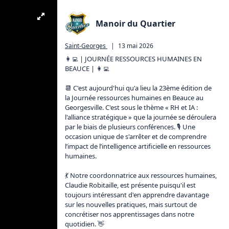
Manoir du Quartier
Saint-Georges
|
13 mai 2026
👩‍💻 | JOURNÉE RESSOURCES HUMAINES EN 
BEAUCE | 👩‍💻

📆 C'est aujourd'hui qu'a lieu la 23ème édition de 
la Journée ressources humaines en Beauce au 
Georgesville. C'est sous le thème « RH et IA : 
l'alliance stratégique » que la journée se déroulera 
par le biais de plusieurs conférences. 🎙 Une 
occasion unique de s'arrêter et de comprendre  
l’impact de l’intelligence artificielle en ressources 
humaines.

💃 Notre coordonnatrice aux ressources humaines, 
Claudie Robitaille, est présente puisqu'il est 
toujours intéressant d'en apprendre davantage 
sur les nouvelles pratiques, mais surtout de 
concrétiser nos apprentissages dans notre 
quotidien. 👋