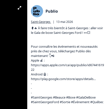
Publio
Saint-Georges
|
13 mai 2026
🥊🔥 À faire très bientôt à Saint-Georges : aller voir 
le Gala de boxe Saint-Georges Ford ! 👀💥

Pour connaître les événements et nouveautés 
près de chez vous, téléchargez Publio dès 
maintenant 👇📲

Apple 🍎 : 
https://apps.apple.com/ca/app/publio/id67441619
22
Android 🤖 : 
https://play.google.com/store/apps/details
… 

-

-

-

#SaintGeorges #Beauce #Boxe #GalaDeBoxe 
#SaintGeorgesFord #Sortie #Événement #Québec