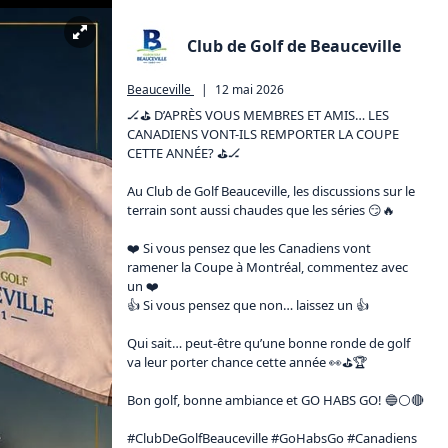
Club de Golf de Beauceville
Beauceville
|
12 mai 2026
🏒⛳ D’APRÈS VOUS MEMBRES ET AMIS… LES 
CANADIENS VONT-ILS REMPORTER LA COUPE 
CETTE ANNÉE? ⛳🏒

Au Club de Golf Beauceville, les discussions sur le 
terrain sont aussi chaudes que les séries 😏🔥

❤️ Si vous pensez que les Canadiens vont 
ramener la Coupe à Montréal, commentez avec 
un ❤️

👍 Si vous pensez que non… laissez un 👍

Qui sait… peut-être qu’une bonne ronde de golf 
va leur porter chance cette année 👀⛳🏆

Bon golf, bonne ambiance et GO HABS GO! 🔵⚪🔴

#ClubDeGolfBeauceville #GoHabsGo #Canadiens 