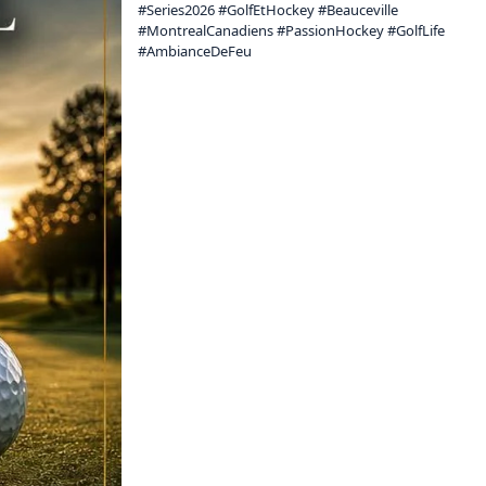
#Series2026 #GolfEtHockey #Beauceville 
#MontrealCanadiens #PassionHockey #GolfLife 
#AmbianceDeFeu