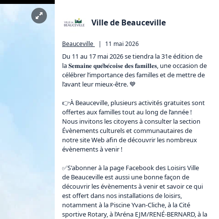
Ville de Beauceville
Beauceville
|
11 mai 2026
Du 11 au 17 mai 2026 se tiendra la 31e édition de 
la 𝐒𝐞𝐦𝐚𝐢𝐧𝐞 𝐪𝐮𝐞́𝐛𝐞́𝐜𝐨𝐢𝐬𝐞 𝐝𝐞𝐬 𝐟𝐚𝐦𝐢𝐥𝐥𝐞𝐬, une occasion de 
célébrer l’importance des familles et de mettre de 
l’avant leur mieux-être. 💙

👉À Beauceville, plusieurs activités gratuites sont 
offertes aux familles tout au long de l’année ! 
Nous invitons les citoyens à consulter la section 
Évènements culturels et communautaires de 
notre site Web afin de découvrir les nombreux 
évènements à venir !

✅S'abonner à la page Facebook des Loisirs Ville 
de Beauceville est aussi une bonne façon de 
découvrir les évènements à venir et savoir ce qui 
est offert dans nos installations de loisirs, 
notamment à la Piscine Yvan-Cliche, à la Cité 
sportive Rotary, à l’Aréna EJM/RENÉ-BERNARD, à la 