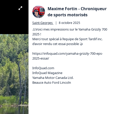
Maxime Fortin - Chroniqueur
de sports motorisés
Saint-Georges
|
8 octobre 2025
⚠️Voici mes impressions sur le Yamaha Grizzly 700 
2025 !

Merci tout spécial à l’equipe de Sport Tardif inc. 
d’avoir rendu cet essai possible 🤝

https://infoquad.com/yamaha-grizzly-700-eps-
2025-essai/
InfoQuad.com
InfoQuad Magazine

Yamaha Motor Canada Ltd.

Beauce Auto Ford Lincoln