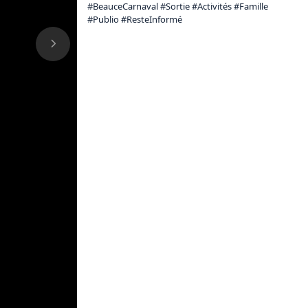
#BeauceCarnaval #Sortie #Activités #Famille 
#Publio #ResteInformé