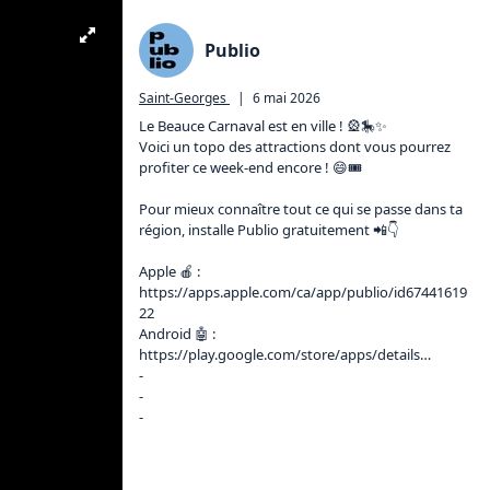
Publio
Saint-Georges
|
6 mai 2026
Le Beauce Carnaval est en ville ! 🎡🎠✨

Voici un topo des attractions dont vous pourrez 
profiter ce week-end encore ! 😄🎟️

Pour mieux connaître tout ce qui se passe dans ta 
région, installe Publio gratuitement 📲👇

Apple 🍎 : 
https://apps.apple.com/ca/app/publio/id67441619
22
Android 🤖 : 
https://play.google.com/store/apps/details
…

-

-

-
