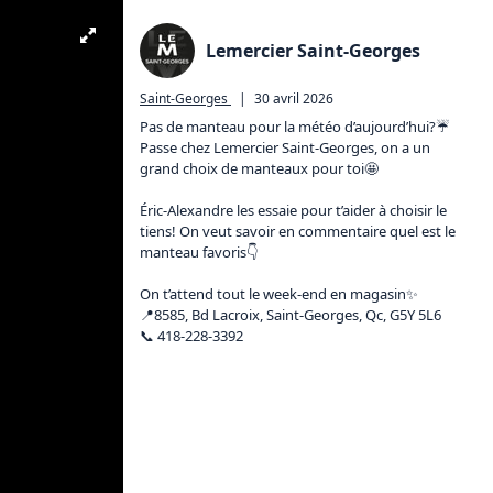
Lemercier Saint-Georges
Saint-Georges
|
30 avril 2026
Pas de manteau pour la météo d’aujourd’hui?☔️

Passe chez Lemercier Saint-Georges, on a un 
grand choix de manteaux pour toi🤩 

Éric-Alexandre les essaie pour t’aider à choisir le 
tiens! On veut savoir en commentaire quel est le 
manteau favoris👇

On t’attend tout le week-end en magasin✨

📍8585, Bd Lacroix, Saint-Georges, Qc, G5Y 5L6 

📞 418-228-3392