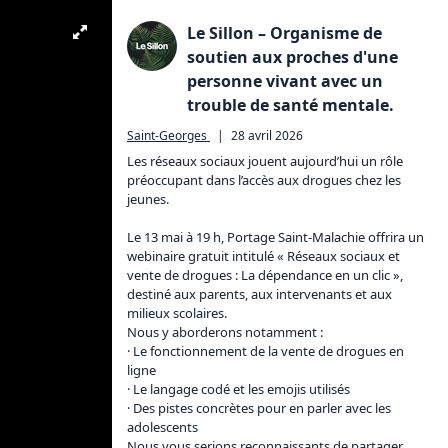
Le Sillon – Organisme de
soutien aux proches d'une
personne vivant avec un
trouble de santé mentale.
Saint-Georges
|
28 avril 2026
Les réseaux sociaux jouent aujourd’hui un rôle 
préoccupant dans l’accès aux drogues chez les 
jeunes.

Le 13 mai à 19 h, Portage Saint-Malachie offrira un 
webinaire gratuit intitulé « Réseaux sociaux et 
vente de drogues : La dépendance en un clic », 
destiné aux parents, aux intervenants et aux 
milieux scolaires.

Nous y aborderons notamment :

· Le fonctionnement de la vente de drogues en 
ligne

· Le langage codé et les emojis utilisés

· Des pistes concrètes pour en parler avec les 
adolescents

Nous vous serions reconnaissants de partager 