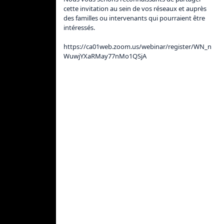
cette invitation au sein de vos réseaux et auprès 
des familles ou intervenants qui pourraient être 
intéressés. 

https://ca01web.zoom.us/webinar/register/WN_n
WuwjYXaRMay77nMo1QSjA