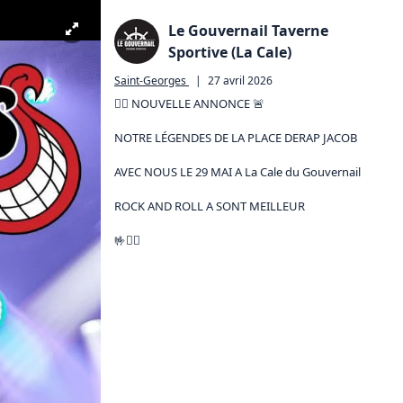
Le Gouvernail Taverne
Sportive (La Cale)
Saint-Georges
|
27 avril 2026
🏴‍☠️ NOUVELLE ANNONCE 🚨

NOTRE LÉGENDES DE LA PLACE DERAP JACOB 

AVEC NOUS LE 29 MAI A La Cale du Gouvernail 

ROCK AND ROLL A SONT MEILLEUR 

🤟🏴‍☠️