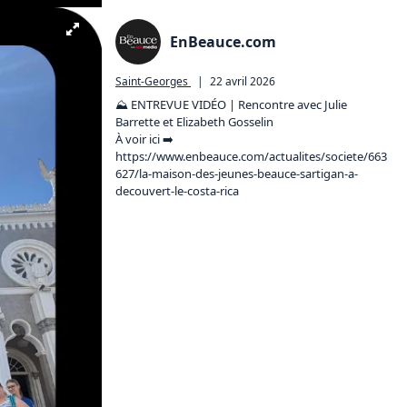
EnBeauce.com
Saint-Georges
|
22 avril 2026
⛰️ ENTREVUE VIDÉO | Rencontre avec Julie 
Barrette et Elizabeth Gosselin

À voir ici ➡️ 
https://www.enbeauce.com/actualites/societe/663
627/la-maison-des-jeunes-beauce-sartigan-a-
decouvert-le-costa-rica