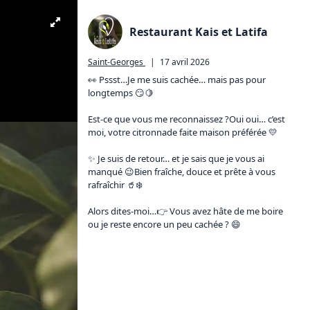
Restaurant Kais et Latifa
Saint-Georges
|
17 avril 2026
👀 Pssst…Je me suis cachée… mais pas pour 
longtemps 😏🍋

Est-ce que vous me reconnaissez ?Oui oui… c’est 
moi, votre citronnade faite maison préférée 💛

✨ Je suis de retour… et je sais que je vous ai 
manqué 😉Bien fraîche, douce et prête à vous 
rafraîchir 🥤❄️

Alors dites-moi…👉 Vous avez hâte de me boire 
ou je reste encore un peu cachée ? 😄