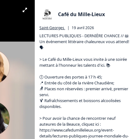
Café du Mille-Lieux
Saint-Georges
|
19 avril 2026
LECTURES PUBLIQUES - DERNIÈRE CHANCE // 📖

Un événement littéraire chaleureux vous attend! 
🗣

> Le Café du Mille-Lieux vous invite à une soirée 
mettant à l'honneur les talents d'ici. 📚

🕕 Ouverture des portes à 17 h 45;

📍 Entrée du côté de la rivière Chaudière;

🪑 Places non réservées : premier arrivé, premier 
servi.

🍹 Rafraîchissements et boissons alcoolisées 
disponibles.

> Pour avoir la chance de rencontrer neuf 
auteures de la Beauce, cliquez ici : 
https://www.cafedumillelieux.org/event-
details/lectures-publiques-journee-mondiale-du-