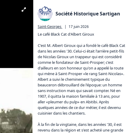
Société Historique Sartigan
Saint-Georges
|
17 juin 2026
Le café Black Cat d'Albert Giroux

C'est M. Albert Giroux qui a fondé le café Black Cat 
dans les années '30. Celui-ci était l'arrière petit-fils 
de Nicolas Giroux un trappeur qui est considéré 
comme le fondateur de Saint-Prosper; c'est 
d'ailleurs en son honneur qu'on a appelé la route 
qui mène à Saint-Prosper «le rang Saint-Nicolas». 
Albert a suivi le cheminement typique du 
beauceron débrouillard de l'époque: un homme 
sans instruction mais qui savait compter. Né en 
1907, il quitta la maison familiale à 13 ans, pour 
aller «pleumer du pulp» en Abitibi. Après 
quelques années de ce dur métier, il est devenu 
cuisinier dans les chantiers.

À la fin de la vingtaine, dans les années '30, il est 
revenu dans la région et s'est acheté une grande 