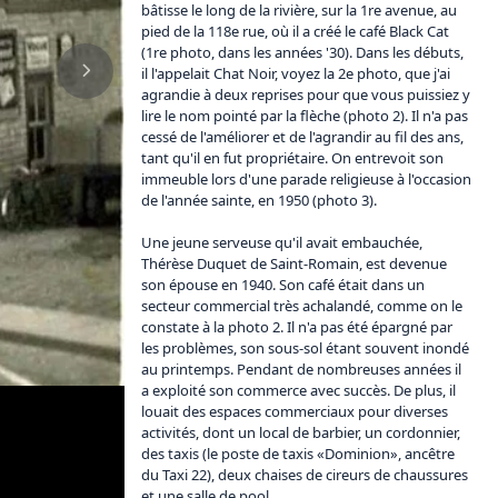
bâtisse le long de la rivière, sur la 1re avenue, au 
pied de la 118e rue, où il a créé le café Black Cat 
(1re photo, dans les années '30). Dans les débuts, 
il l'appelait Chat Noir, voyez la 2e photo, que j'ai 
agrandie à deux reprises pour que vous puissiez y 
lire le nom pointé par la flèche (photo 2). Il n'a pas 
cessé de l'améliorer et de l'agrandir au fil des ans, 
tant qu'il en fut propriétaire. On entrevoit son 
immeuble lors d'une parade religieuse à l'occasion 
de l'année sainte, en 1950 (photo 3).

Une jeune serveuse qu'il avait embauchée, 
Thérèse Duquet de Saint-Romain, est devenue 
son épouse en 1940. Son café était dans un 
secteur commercial très achalandé, comme on le 
constate à la photo 2. Il n'a pas été épargné par 
les problèmes, son sous-sol étant souvent inondé 
au printemps. Pendant de nombreuses années il 
a exploité son commerce avec succès. De plus, il 
louait des espaces commerciaux pour diverses 
activités, dont un local de barbier, un cordonnier, 
des taxis (le poste de taxis «Dominion», ancêtre 
du Taxi 22), deux chaises de cireurs de chaussures 
et une salle de pool. 
