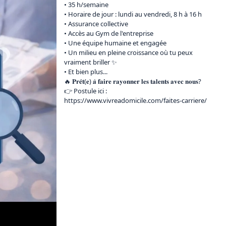
• 35 h/semaine

• Horaire de jour : lundi au vendredi, 8 h à 16 h

• Assurance collective

• Accès au Gym de l'entreprise

• Une équipe humaine et engagée

• Un milieu en pleine croissance où tu peux 
vraiment briller ✨

• Et bien plus...

🔥 𝐏𝐫𝐞̂𝐭(𝐞) 𝐚̀ 𝐟𝐚𝐢𝐫𝐞 𝐫𝐚𝐲𝐨𝐧𝐧𝐞𝐫 𝐥𝐞𝐬 𝐭𝐚𝐥𝐞𝐧𝐭𝐬 𝐚𝐯𝐞𝐜 𝐧𝐨𝐮𝐬?

👉 Postule ici : 
https://www.vivreadomicile.com/faites-carriere/