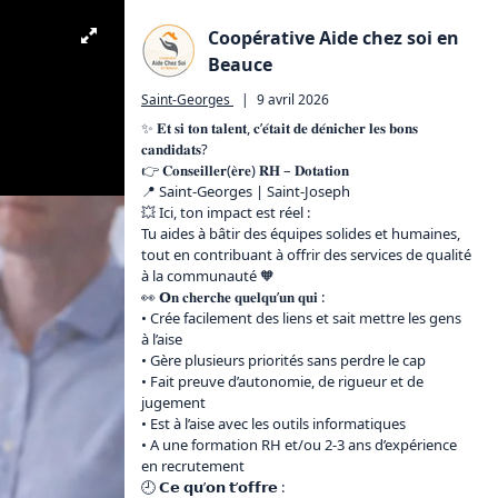
Coopérative Aide chez soi en
Beauce
Saint-Georges
|
9 avril 2026
✨ 𝐄𝐭 𝐬𝐢 𝐭𝐨𝐧 𝐭𝐚𝐥𝐞𝐧𝐭, 𝐜’𝐞́𝐭𝐚𝐢𝐭 𝐝𝐞 𝐝𝐞́𝐧𝐢𝐜𝐡𝐞𝐫 𝐥𝐞𝐬 𝐛𝐨𝐧𝐬 
𝐜𝐚𝐧𝐝𝐢𝐝𝐚𝐭𝐬?

👉 𝐂𝐨𝐧𝐬𝐞𝐢𝐥𝐥𝐞𝐫(𝐞̀𝐫𝐞) 𝐑𝐇 – 𝐃𝐨𝐭𝐚𝐭𝐢𝐨𝐧

📍 Saint-Georges | Saint-Joseph

💥 Ici, ton impact est réel :

Tu aides à bâtir des équipes solides et humaines, 
tout en contribuant à offrir des services de qualité 
à la communauté 🧡

👀 𝗢𝐧 𝐜𝐡𝐞𝐫𝐜𝐡𝐞 𝐪𝐮𝐞𝐥𝐪𝐮’𝐮𝐧 𝐪𝐮𝐢 :

• Crée facilement des liens et sait mettre les gens 
à l’aise

• Gère plusieurs priorités sans perdre le cap

• Fait preuve d’autonomie, de rigueur et de 
jugement

• Est à l’aise avec les outils informatiques

• A une formation RH et/ou 2-3 ans d’expérience 
en recrutement

🕘 𝗖𝗲 𝗾𝘂’𝗼𝗻 𝘁’𝗼𝗳𝗳𝗿𝗲 :
