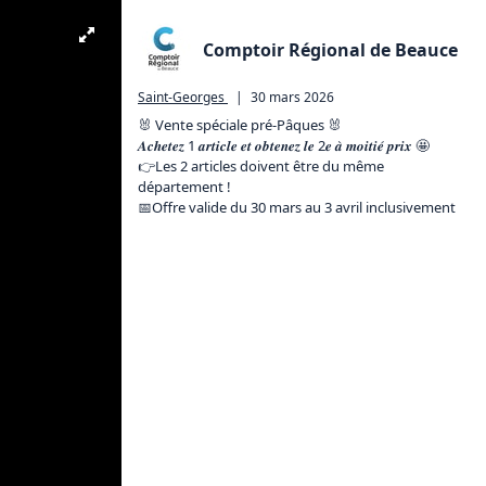
Comptoir Régional de Beauce
Saint-Georges
|
30 mars 2026
🐰 Vente spéciale pré-Pâques 🐰

𝑨𝒄𝒉𝒆𝒕𝒆𝒛 1 𝒂𝒓𝒕𝒊𝒄𝒍𝒆 𝒆𝒕 𝒐𝒃𝒕𝒆𝒏𝒆𝒛 𝒍𝒆 2𝒆 𝒂̀ 𝒎𝒐𝒊𝒕𝒊𝒆́ 𝒑𝒓𝒊𝒙 🤩

👉Les 2 articles doivent être du même 
département !

📅Offre valide du 30 mars au 3 avril inclusivement