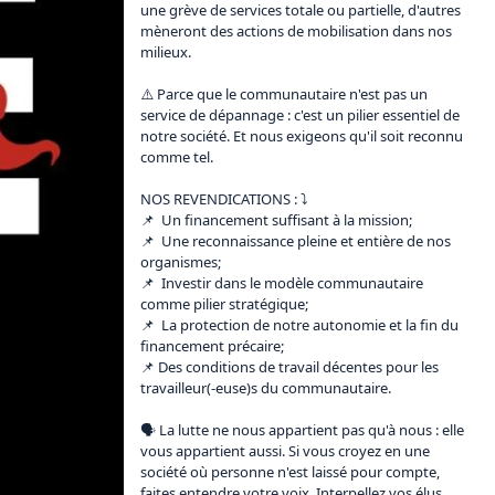
une grève de services totale ou partielle, d'autres 
mèneront des actions de mobilisation dans nos 
milieux.

⚠️ Parce que le communautaire n'est pas un 
service de dépannage : c'est un pilier essentiel de 
notre société. Et nous exigeons qu'il soit reconnu 
comme tel.

NOS REVENDICATIONS : ⤵️

📌  Un financement suffisant à la mission;

📌  Une reconnaissance pleine et entière de nos 
organismes;

📌  Investir dans le modèle communautaire 
comme pilier stratégique;

📌  La protection de notre autonomie et la fin du 
financement précaire;

📌 Des conditions de travail décentes pour les 
travailleur(-euse)s du communautaire.

🗣️ La lutte ne nous appartient pas qu'à nous : elle 
vous appartient aussi. Si vous croyez en une 
société où personne n'est laissé pour compte, 
faites entendre votre voix. Interpellez vos élus. 
