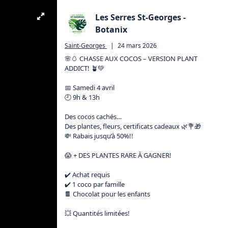
Les Serres St-Georges -
Botanix
Saint-Georges
|
24 mars 2026
🌸🥚 CHASSE AUX COCOS – VERSION PLANT 
ADDICT! 🪴💚

📅 Samedi 4 avril

🕘 9h & 13h

Des cocos cachés…

Des plantes, fleurs, certificats cadeaux 🌿💐🎁

💸 Rabais jusqu’à 50%!!

😱 + DES PLANTES RARE À GAGNER!

✔️ Achat requis

✔️ 1 coco par famille

🍫 Chocolat pour les enfants

💥 Quantités limitées!