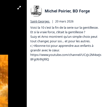
Michel Poirier, BD Forge
Saint-Georges
|
20 mars 2026
Voici la 10 c'est la fin de la serie sur la gentillesse.

Et si la vraie force, c’était la gentillesse ?

Suzy et Arno montrent qu’un simple choix peut 
tout changer, pour soi… et pour les autres.

👉Abonne-toi pour apprendre aux enfants à 
https://www.youtube.com/channel/UCzJc2M4seJs
8FgtRrlNJRlQ