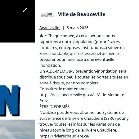
Ville de Beauceville
Beauceville
|
5 mars 2026
🔔📌Chaque année, à cette période, nous 
rappelons à notre population (propriétaires, 
locataires, entreprises, institutions…) située en 
zone inondable, qu’il est essentiel de bien se 
préparer pour faire face à une éventuelle 
inondation.

Un AIDE-MÉMOIRE prévention-inondation sera 
distribué sous peu à toutes les portes situées en 
zone à risque, par nos pompiers.

Consultez-le maintenant : 
https://ville.beauceville.qc.ca/.../Aide-Memoire-
Prev...
ÊTRE INFORMÉS

N’oubliez pas de vous abonner au Système de 
surveillance de la rivière Chaudière (SSRC) pour y 
trouver toutes les infos sur les variations de 
niveau tout le long de la rivière Chaudière. 
https://rivierechaudiere.ca/