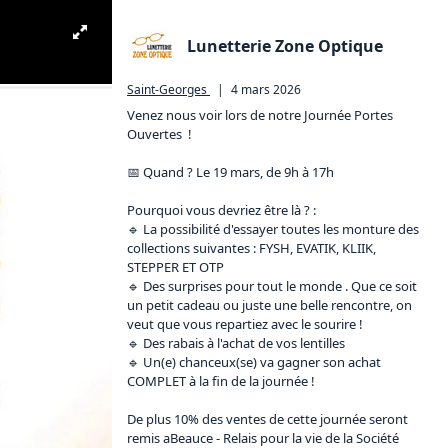
Lunetterie Zone Optique
Saint-Georges
|
4 mars 2026
Venez nous voir lors de notre Journée Portes 
Ouvertes  ! 

📅 Quand ? Le 19 mars, de 9h à 17h

Pourquoi vous devriez être là ? :

🔹 La possibilité d'essayer toutes les monture des 
collections suivantes : FYSH, EVATIK, KLIIK, 
STEPPER ET OTP

🔹 Des surprises pour tout le monde . Que ce soit 
un petit cadeau ou juste une belle rencontre, on 
veut que vous repartiez avec le sourire ! 

🔹 Des rabais à l'achat de vos lentilles

🔹 Un(e) chanceux(se) va gagner son achat 
COMPLET à la fin de la journée ! 

De plus 10% des ventes de cette journée seront 
remis aBeauce - Relais pour la vie de la Société 