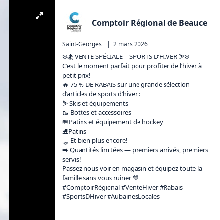
Comptoir Régional de Beauce
Saint-Georges
|
2 mars 2026
❄️🏂 VENTE SPÉCIALE – SPORTS D’HIVER ⛷️❄️

C’est le moment parfait pour profiter de l’hiver à 
petit prix!

🔥 75 % DE RABAIS sur une grande sélection 
d’articles de sports d’hiver :

⛷️ Skis et équipements

🥾 Bottes et accessoires

🥅Patins et équipement de hockey 

⛸️Patins

🛷 Et bien plus encore!

➡️ Quantités limitées — premiers arrivés, premiers 
servis!

Passez nous voir en magasin et équipez toute la 
famille sans vous ruiner 💙

#ComptoirRégional #VenteHiver #Rabais 
#SportsDHiver #AubainesLocales