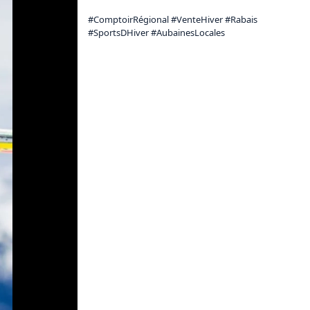
#ComptoirRégional #VenteHiver #Rabais 
#SportsDHiver #AubainesLocales