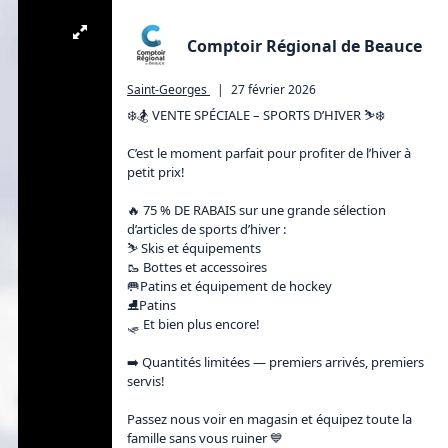
Comptoir Régional de Beauce
Saint-Georges
|
27 février 2026
❄️🏂 VENTE SPÉCIALE – SPORTS D’HIVER ⛷️❄️

C’est le moment parfait pour profiter de l’hiver à 
petit prix!

🔥 75 % DE RABAIS sur une grande sélection 
d’articles de sports d’hiver :

⛷️ Skis et équipements

🥾 Bottes et accessoires

🥅Patins et équipement de hockey 

⛸️Patins

🛷 Et bien plus encore!

➡️ Quantités limitées — premiers arrivés, premiers 
servis!

Passez nous voir en magasin et équipez toute la 
famille sans vous ruiner 💙
