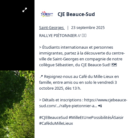
CJE Beauce-Sud
Saint-Georges
|
23 septembre 2025
RALLYE PIÉTONNIER // 🚶‍♂️

> Étudiants internationaux et personnes 
immigrantes, partez à la découverte du centre-
ville de Saint-Georges en compagnie de notre 
collègue Sébastien, du CJE Beauce-Sud! 🗺

📍 Rejoignez-nous au Café du Mille-Lieux en 
famille, entre amis ou en solo le vendredi 3 
octobre 2025, dès 13 h.

> Détails et inscriptions : 
https://www.cjebeauce-
sud.com/.../rallye-pietonnier-a...
 📲

#CJEBeauceSud #MilleEtUnePossibilitésÀSaisir 
#CaféduMilleLieux